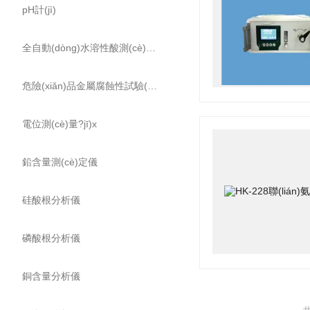
pH計(jì)
全自動(dòng)水溶性酸測(cè)定儀
危險(xiǎn)品金屬腐蝕性試驗(yàn)儀
電位測(cè)量?jī)x
鉛含量測(cè)定儀
硅酸根分析儀
磷酸根分析儀
銅含量分析儀